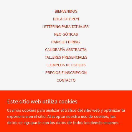
BIENVENIDOS
HOLA SOY PEYI
LETTERING PARA TATUAJES.
NEO GÓTICAS
DARK LETTERING.
CALIGRAFÍA ABSTRACTA.
TALLERES PRESENCIALES
EJEMPLOS DE ESTILOS
PRECIOS E INSCRIPCIÓN
CONTACTO
Peyi / Lettering y Caligrafía
Este sitio web utiliza cookies
Usamos cookies para analizar el tráfico del sitio web y optimizar tu
experiencia en el sitio. Al aceptar nuestro uso de cookies, tus
Copyright © 2026 Peyi / Lettering y Caligrafía - Todos los derechos
datos se agruparán con los datos de todos los demás usuarios.
reservados.
Con tecnología de