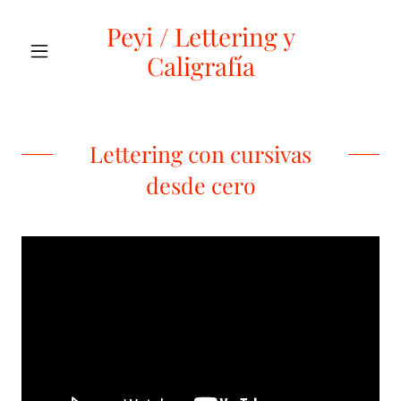
Peyi / Lettering y
Caligrafía
Lettering con cursivas
desde cero