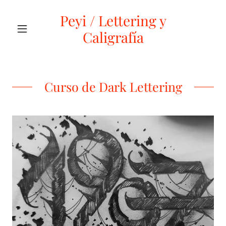
Peyi / Lettering y
Caligrafía
Curso de Dark Lettering