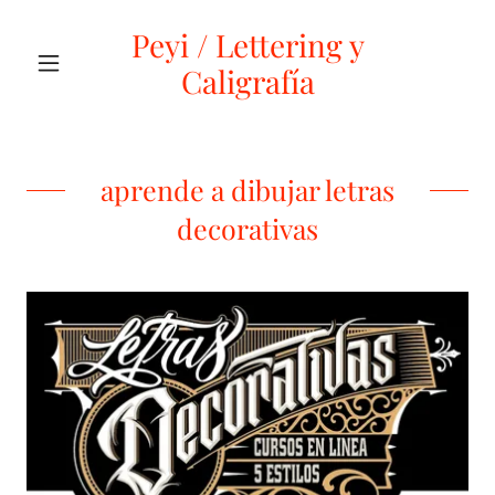
Peyi / Lettering y
Caligrafía
aprende a dibujar letras
decorativas