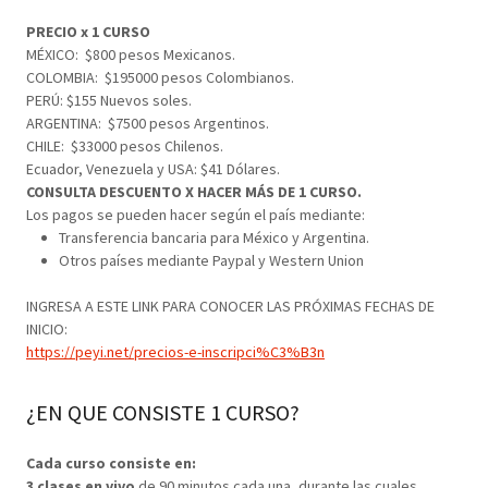
PRECIO x 1 CURSO
MÉXICO: $800 pesos Mexicanos.
COLOMBIA: $195000 pesos Colombianos.
PERÚ: $155 Nuevos soles.
ARGENTINA: $7500 pesos Argentinos.
CHILE: $33000 pesos Chilenos.
Ecuador, Venezuela y USA: $41 Dólares.
CONSULTA DESCUENTO X HACER MÁS DE 1 CURSO.
Los pagos se pueden hacer según el país mediante:
Transferencia bancaria para México y Argentina.
Otros países mediante Paypal y Western Union
INGRESA A ESTE LINK PARA CONOCER LAS PRÓXIMAS FECHAS DE
INICIO:
https://peyi.net/precios-e-inscripci%C3%B3n
¿EN QUE CONSISTE 1 CURSO?
Cada curso consiste en:
3 clases en vivo
de 90 minutos cada una, durante las cuales